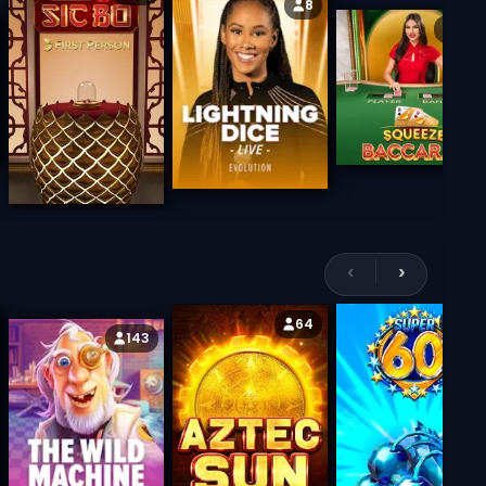
8
136
‹
›
60
64
143