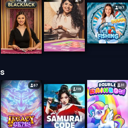
197
ts
31
67
119