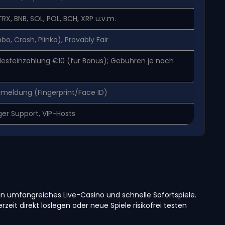
RX, BNB, SOL, POL, BCH, XRP u.v.m.
mbo, Crash, Plinko), Provably Fair
desteinzahlung €10 (für Bonus); Gebühren je nach
nmeldung (Fingerprint/Face ID)
er Support, VIP-Hosts
ein umfangreiches Live-Casino und schnelle Sofortspiele.
eit direkt loslegen oder neue Spiele risikofrei testen