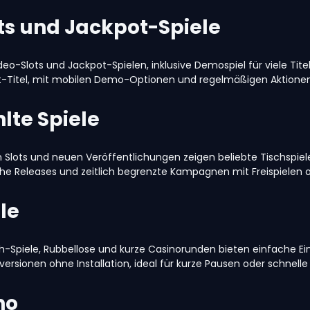
ts und Jackpot-Spiele
eo-Slots und Jackpot-Spielen, inklusive Demospiel für viele Tit
Titel, mit mobilen Demo-Optionen und regelmäßigen Aktionen, i
te Spiele
Slots und neuen Veröffentlichungen zeigen beliebte Tischspie
sche Releases und zeitlich begrenzte Kampagnen mit Freispiele
le
h-Spiele, Rubbellose und kurze Casinorunden bieten einfache Einsä
ersionen ohne Installation, ideal für kurze Pausen oder schnell
no