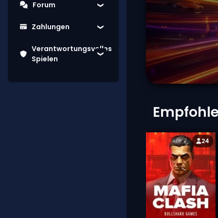
Forum
Zahlungen
Verantwortungsvolles
Spielen
Empfohle
24