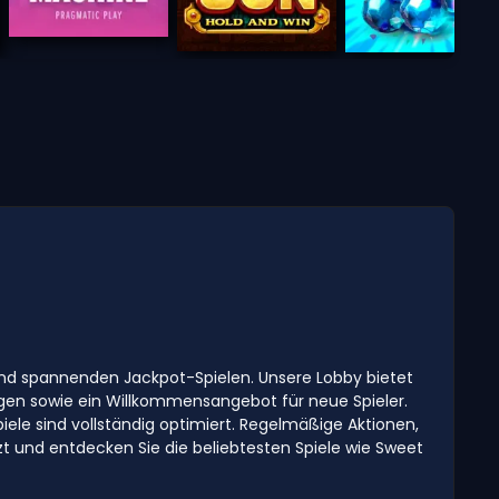
n und spannenden Jackpot-Spielen. Unsere Lobby bietet
gen sowie ein Willkommensangebot für neue Spieler.
iele sind vollständig optimiert. Regelmäßige Aktionen,
tzt und entdecken Sie die beliebtesten Spiele wie Sweet