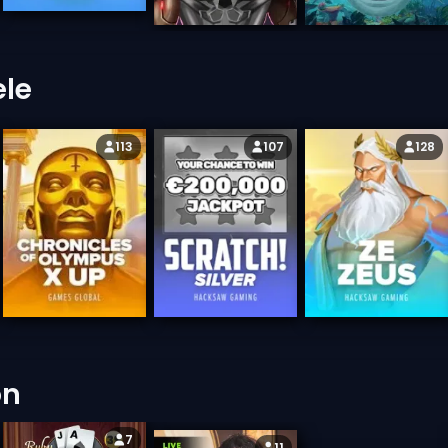
ele
113
107
128
on
7
11