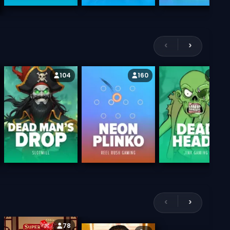
‹
›
104
160
146
‹
›
78