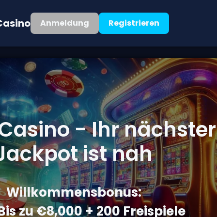
 Casino
Anmeldung
Registrieren
s Casino - Ihr nächster
Jackpot ist nah
Willkommensbonus:
Bis zu €8,000 + 200 Freispiele